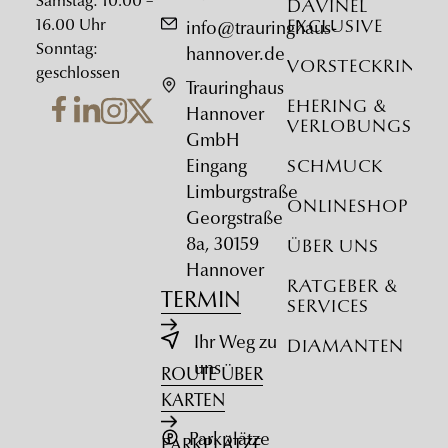
Samstag: 10.00 –
DAVINÉL
16.00 Uhr
Exclusive
info@trauringhaus-
Sonntag:
hannover.de
Vorsteckringe
geschlossen
Trauringhaus
Ehering &
Hannover
Verlobungsrin
GmbH
Eingang
Schmuck
Limburgstraße
Onlineshop
Georgstraße
8a, 30159
Über uns
Hannover
Ratgeber &
TERMIN
Services
Ihr Weg zu
Diamanten
uns
ROUTE ÜBER
KARTEN
Parkplätze
PARKPLÄTZE