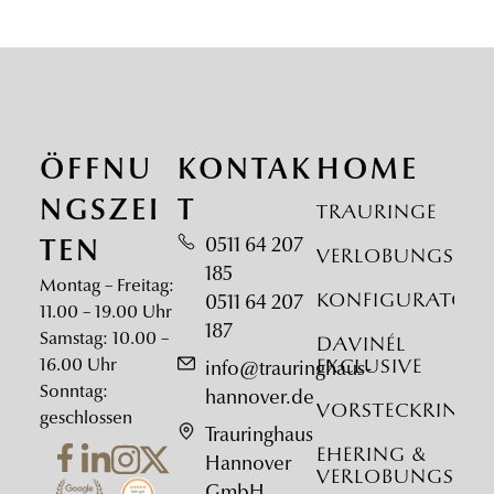
ÖFFNU
KONTAK
HOME
NGSZEI
T
Trauringe
0511 64 207
TEN
Verlobungsrin
185
Montag – Freitag:
Konfigurator
0511 64 207
11.00 – 19.00 Uhr
187
Samstag: 10.00 –
DAVINÉL
16.00 Uhr
Exclusive
info@trauringhaus-
Sonntag:
hannover.de
Vorsteckringe
geschlossen
Trauringhaus
Ehering &
Hannover
Verlobungsrin