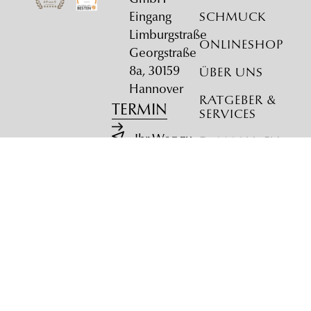
GmbH
Eingang
Schmuck
Limburgstraße
Onlineshop
Georgstraße
8a, 30159
Über uns
Hannover
Ratgeber &
TERMIN
Services
Ihr Weg zu
Diamanten
uns
ROUTE ÜBER
KARTEN
Parkplätze
PARKPLÄTZE
ANZEIGEN
Impressum
•
Datenschutz
© 2026 Trauringhaus Hannover GmbH