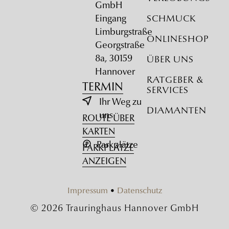
GmbH
Eingang
Schmuck
Limburgstraße
Onlineshop
Georgstraße
8a, 30159
Über uns
Hannover
Ratgeber &
TERMIN
Services
Ihr Weg zu
Diamanten
uns
ROUTE ÜBER
KARTEN
Parkplätze
PARKPLÄTZE
ANZEIGEN
Impressum
•
Datenschutz
© 2026 Trauringhaus Hannover GmbH