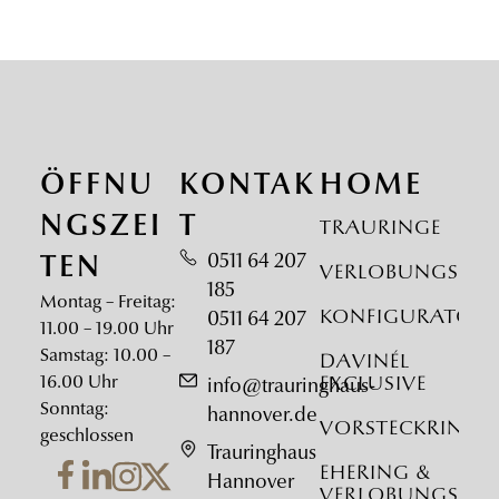
ÖFFNU
KONTAK
HOME
NGSZEI
T
Trauringe
0511 64 207
TEN
Verlobungsrin
185
Montag – Freitag:
Konfigurator
0511 64 207
11.00 – 19.00 Uhr
187
Samstag: 10.00 –
DAVINÉL
16.00 Uhr
Exclusive
info@trauringhaus-
Sonntag:
hannover.de
Vorsteckringe
geschlossen
Trauringhaus
Ehering &
Hannover
Verlobungsrin