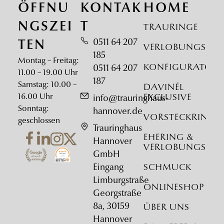
ÖFFNU
KONTAK
HOME
NGSZEI
T
Trauringe
0511 64 207
TEN
Verlobungsrin
185
Montag – Freitag:
Konfigurator
0511 64 207
11.00 – 19.00 Uhr
187
Samstag: 10.00 –
DAVINÉL
16.00 Uhr
Exclusive
info@trauringhaus-
Sonntag:
hannover.de
Vorsteckringe
geschlossen
Trauringhaus
Ehering &
Hannover
Verlobungsrin
GmbH
Eingang
Schmuck
Limburgstraße
Onlineshop
Georgstraße
8a, 30159
Über uns
Hannover