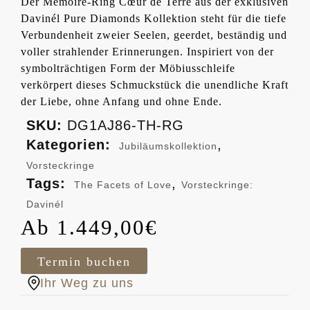
Der Memoire-Ring Cœur de Terre aus der exklusiven
Davinél Pure Diamonds Kollektion steht für die tiefe
Verbundenheit zweier Seelen, geerdet, beständig und
voller strahlender Erinnerungen. Inspiriert von der
symbolträchtigen Form der Möbiusschleife
verkörpert dieses Schmuckstück die unendliche Kraft
der Liebe, ohne Anfang und ohne Ende.
SKU:
DG1AJ86-TH-RG
Kategorien:
,
Jubiläumskollektion
Vorsteckringe
Tags:
,
The Facets of Love
Vorsteckringe:
Davinél
1.449,00
€
Termin buchen
Ihr Weg zu uns