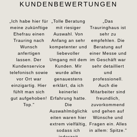
KUNDENBEWERTUNGEN
„Ich habe hier für
„Tolle Beratung
„Das
meine zukünftige
mit riesiger
Trauringhaus ist
Ehefrau einen
Auswahl. Von
sehr zu
Trauring nach
Anfang an sehr
empfehlen. Die
Wunsch
kompetenter und
Beratung auf
anfertigen
liebevoller
einer Messe und
lassen. Der
Umgang mit dem
im Geschäft war
Kundenservice
Kunden. Mir
sehr detailliert
telefonisch sowie
wurde alles
und
vor Ort war
genauestens
professionell.
einzigartig. Hier
erklärt, da ich
Auch die
fühlt man sich
keinerlei
Mitarbeiter sind
gut aufgehoben!
Erfahrung hatte.
freundlich,
Top."
Die
zuvorkommend
Auswahlmöglichk
und gehen auf
eiten waren hier
Wünsche und
extrem vielfältig,
Fragen ein. Alles
sodass ich
in allem: Spitze."
jederzeit