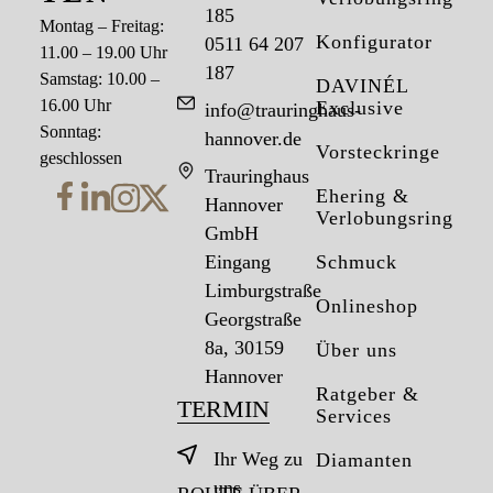
185
Montag – Freitag:
Konfigurator
0511 64 207
11.00 – 19.00 Uhr
187
Samstag: 10.00 –
DAVINÉL
16.00 Uhr
Exclusive
info@trauringhaus-
Sonntag:
hannover.de
Vorsteckringe
geschlossen
Trauringhaus
Ehering &
Hannover
Verlobungsring
GmbH
Eingang
Schmuck
Limburgstraße
Onlineshop
Georgstraße
8a, 30159
Über uns
Hannover
Ratgeber &
TERMIN
Services
Ihr Weg zu
Diamanten
uns