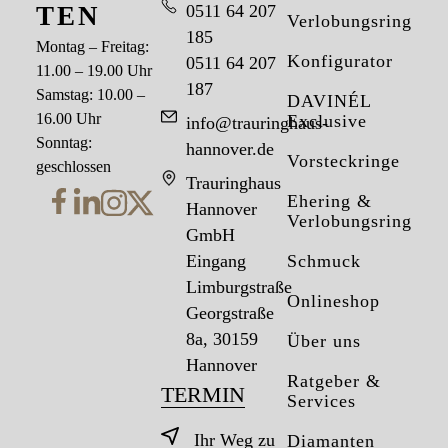
TEN
0511 64 207
Verlobungsringe
185
Montag – Freitag:
Konfigurator
0511 64 207
11.00 – 19.00 Uhr
187
Samstag: 10.00 –
DAVINÉL
16.00 Uhr
Exclusive
info@trauringhaus-
Sonntag:
hannover.de
Vorsteckringe
geschlossen
Trauringhaus
Ehering &
Hannover
Verlobungsring
GmbH
Eingang
Schmuck
Limburgstraße
Onlineshop
Georgstraße
8a, 30159
Über uns
Hannover
Ratgeber &
TERMIN
Services
Ihr Weg zu
Diamanten