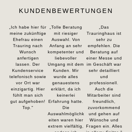
KUNDENBEWERTUNGEN
„Ich habe hier für
„Tolle Beratung
„Das
meine zukünftige
mit riesiger
Trauringhaus ist
Ehefrau einen
Auswahl. Von
sehr zu
Trauring nach
Anfang an sehr
empfehlen. Die
Wunsch
kompetenter und
Beratung auf
anfertigen
liebevoller
einer Messe und
lassen. Der
Umgang mit dem
im Geschäft war
Kundenservice
Kunden. Mir
sehr detailliert
telefonisch sowie
wurde alles
und
vor Ort war
genauestens
professionell.
einzigartig. Hier
erklärt, da ich
Auch die
fühlt man sich
keinerlei
Mitarbeiter sind
gut aufgehoben!
Erfahrung hatte.
freundlich,
Top."
Die
zuvorkommend
Auswahlmöglichk
und gehen auf
eiten waren hier
Wünsche und
extrem vielfältig,
Fragen ein. Alles