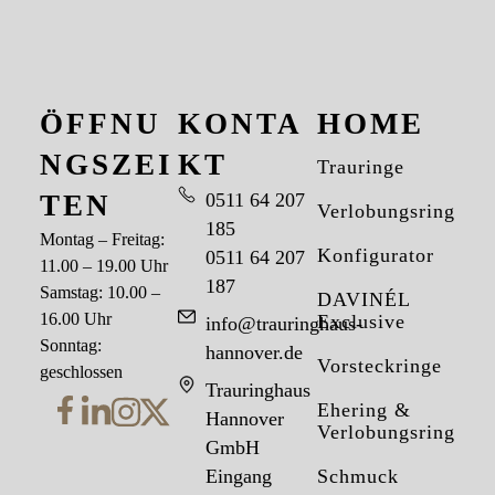
ÖFFNU
KONTA
HOME
NGSZEI
KT
Trauringe
TEN
0511 64 207
Verlobungsringe
185
Montag – Freitag:
Konfigurator
0511 64 207
11.00 – 19.00 Uhr
187
Samstag: 10.00 –
DAVINÉL
16.00 Uhr
Exclusive
info@trauringhaus-
Sonntag:
hannover.de
Vorsteckringe
geschlossen
Trauringhaus
Ehering &
Hannover
Verlobungsring
GmbH
Eingang
Schmuck