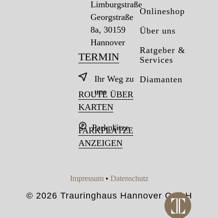
Limburgstraße
Onlineshop
Georgstraße
8a, 30159
Über uns
Hannover
Ratgeber &
TERMIN
Services
Ihr Weg zu
Diamanten
uns
ROUTE ÜBER
KARTEN
Parkplätze
PARKPLÄTZE
ANZEIGEN
Impressum
•
Datenschutz
© 2026 Trauringhaus Hannover GmbH