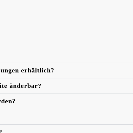
rungen erhältlich?
eite änderbar?
rden?
?