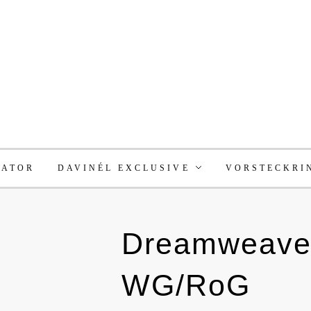
RATOR
DAVINÉL EXCLUSIVE
VORSTECKRI
Dreamweaver
WG/RoG