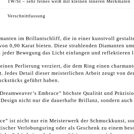
TW/SI – sehr feines weiß mit kleinen inneren Merkmalen
Verschnittfassung
anten im Brillantschliff, die in einer kunstvoll gestalt
von 0,90 Karat bieten. Diese strahlenden Diamanten um
 jeder Bewegung das Licht einfangen und reflektieren l
 feinen Perlierung verziert, die dem Ring einen charman
t. Jedes Detail dieser meisterlichen Arbeit zeugt von de
ckstücks geführt haben.
 „Dreamweaver’s Embrace” höchste Qualität und Präzision
s Design nicht nur die dauerhafte Brillanz, sondern auch
” ist nicht nur ein Meisterwerk der Schmuckkunst, so
ischer Verlobungsring oder als Geschenk zu einem beso