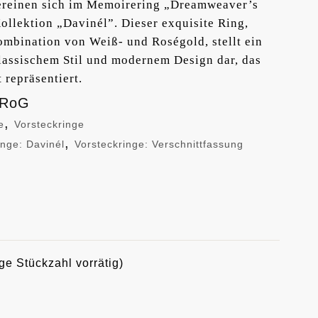
vereinen sich im Memoirering „Dreamweaver’s
llektion „Davinél”. Dieser exquisite Ring,
ombination von Weiß- und Roségold, stellt ein
assischem Stil und modernem Design dar, das
repräsentiert.
/RoG
,
e
Vorsteckringe
,
inge: Davinél
Vorsteckringe: Verschnittfassung
ge Stückzahl vorrätig)