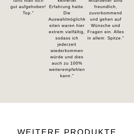
fühlt man sich
keinerlei
Mitarbeiter sind
gut aufgehoben!
Erfahrung hatte.
freundlich,
Top."
Die
zuvorkommend
Auswahlmöglichk
und gehen auf
eiten waren hier
Wünsche und
extrem vielfältig,
Fragen ein. Alles
sodass ich
in allem: Spitze."
jederzeit
wiederkommen
würde und dies
auch zu 100%
weiterempfehlen
kann."
WEITERE PRODUKTE