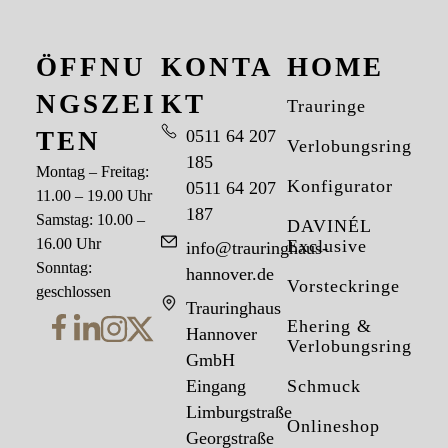
ÖFFNU
KONTA
HOME
NGSZEI
KT
Trauringe
TEN
0511 64 207
Verlobungsringe
185
Montag – Freitag:
Konfigurator
0511 64 207
11.00 – 19.00 Uhr
187
Samstag: 10.00 –
DAVINÉL
16.00 Uhr
Exclusive
info@trauringhaus-
Sonntag:
hannover.de
Vorsteckringe
geschlossen
Trauringhaus
Ehering &
Hannover
Verlobungsring
GmbH
Eingang
Schmuck
Limburgstraße
Onlineshop
Georgstraße