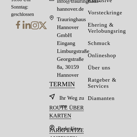
Exclusive
info@trauringhaus-
Sonntag:
hannover.de
Vorsteckringe
geschlossen
Trauringhaus
Ehering &
Hannover
Verlobungsring
GmbH
Eingang
Schmuck
Limburgstraße
Onlineshop
Georgstraße
8a, 30159
Über uns
Hannover
Ratgeber &
TERMIN
Services
Ihr Weg zu
Diamanten
uns
ROUTE ÜBER
KARTEN
Parkplätze
PARKPLÄTZE