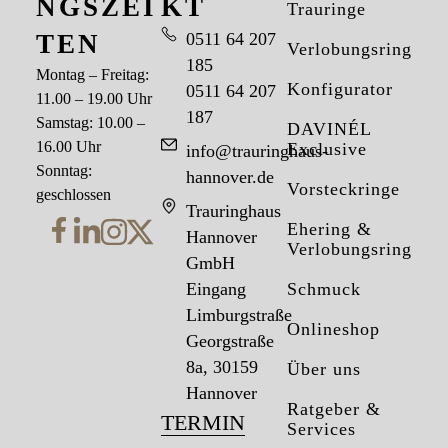
NGSZEI
KT
Trauringe
TEN
0511 64 207
Verlobungsringe
185
Montag – Freitag:
Konfigurator
0511 64 207
11.00 – 19.00 Uhr
187
Samstag: 10.00 –
DAVINÉL
16.00 Uhr
Exclusive
info@trauringhaus-
Sonntag:
hannover.de
Vorsteckringe
geschlossen
Trauringhaus
Ehering &
Hannover
Verlobungsring
GmbH
Eingang
Schmuck
Limburgstraße
Onlineshop
Georgstraße
8a, 30159
Über uns
Hannover
Ratgeber &
TERMIN
Services