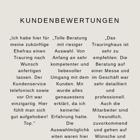
KUNDENBEWERTUNGEN
„Ich habe hier für
„Tolle Beratung
„Das
meine zukünftige
mit riesiger
Trauringhaus ist
Ehefrau einen
Auswahl. Von
sehr zu
Trauring nach
Anfang an sehr
empfehlen. Die
Wunsch
kompetenter und
Beratung auf
anfertigen
liebevoller
einer Messe und
lassen. Der
Umgang mit dem
im Geschäft war
Kundenservice
Kunden. Mir
sehr detailliert
telefonisch sowie
wurde alles
und
vor Ort war
genauestens
professionell.
einzigartig. Hier
erklärt, da ich
Auch die
fühlt man sich
keinerlei
Mitarbeiter sind
gut aufgehoben!
Erfahrung hatte.
freundlich,
Top."
Die
zuvorkommend
Auswahlmöglichk
und gehen auf
eiten waren hier
Wünsche und