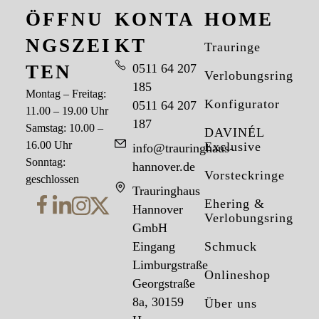
ÖFFNU
KONTA
HOME
NGSZEI
KT
Trauringe
TEN
0511 64 207
Verlobungsringe
185
Montag – Freitag:
Konfigurator
0511 64 207
11.00 – 19.00 Uhr
187
Samstag: 10.00 –
DAVINÉL
16.00 Uhr
Exclusive
info@trauringhaus-
Sonntag:
hannover.de
Vorsteckringe
geschlossen
Trauringhaus
Ehering &
Hannover
Verlobungsring
GmbH
Eingang
Schmuck
Limburgstraße
Onlineshop
Georgstraße
8a, 30159
Über uns