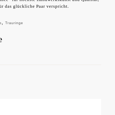
ür das glückliche Paar verspricht.
,
e
Trauringe
e