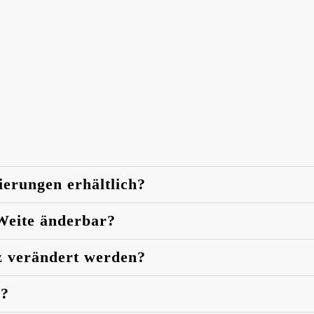
ierungen erhältlich?
 Weite änderbar?
z verändert werden?
n?