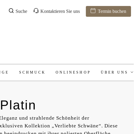
Suche
Kontaktieren Sie uns
Termin buchen
NGE
SCHMUCK
ONLINESHOP
ÜBER UNS
 Platin
 Eleganz und strahlende Schönheit der
exklusiven Kollektion „Verliebte Schwäne“. Diese
n beeindrucken mit ihrer polierten Oberfläche