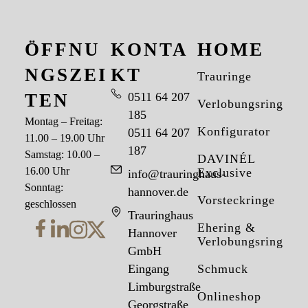
ÖFFNU
KONTA
HOME
NGSZEI
KT
Trauringe
TEN
0511 64 207
Verlobungsringe
185
Montag – Freitag:
Konfigurator
0511 64 207
11.00 – 19.00 Uhr
187
Samstag: 10.00 –
DAVINÉL
16.00 Uhr
Exclusive
info@trauringhaus-
Sonntag:
hannover.de
Vorsteckringe
geschlossen
Trauringhaus
Ehering &
Hannover
Verlobungsring
GmbH
Eingang
Schmuck
Limburgstraße
Onlineshop
Georgstraße