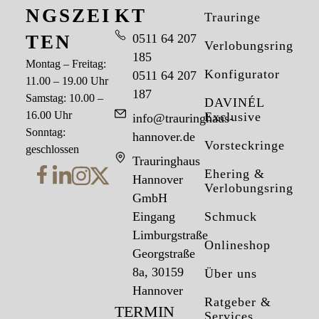
NGSZEI
KT
Trauringe
TEN
0511 64 207
Verlobungsringe
185
Montag – Freitag:
Konfigurator
0511 64 207
11.00 – 19.00 Uhr
187
Samstag: 10.00 –
DAVINÉL
16.00 Uhr
Exclusive
info@trauringhaus-
Sonntag:
hannover.de
Vorsteckringe
geschlossen
Trauringhaus
Ehering &
Hannover
Verlobungsring
GmbH
Eingang
Schmuck
Limburgstraße
Onlineshop
Georgstraße
8a, 30159
Über uns
Hannover
Ratgeber &
TERMIN
Services