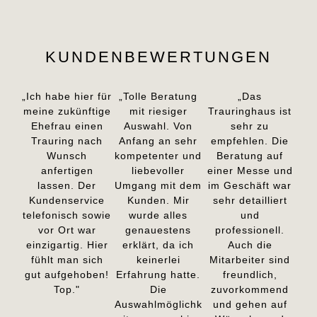
KUNDENBEWERTUNGEN
„Ich habe hier für
„Tolle Beratung
„Das
meine zukünftige
mit riesiger
Trauringhaus ist
Ehefrau einen
Auswahl. Von
sehr zu
Trauring nach
Anfang an sehr
empfehlen. Die
Wunsch
kompetenter und
Beratung auf
anfertigen
liebevoller
einer Messe und
lassen. Der
Umgang mit dem
im Geschäft war
Kundenservice
Kunden. Mir
sehr detailliert
telefonisch sowie
wurde alles
und
vor Ort war
genauestens
professionell.
einzigartig. Hier
erklärt, da ich
Auch die
fühlt man sich
keinerlei
Mitarbeiter sind
gut aufgehoben!
Erfahrung hatte.
freundlich,
Top."
Die
zuvorkommend
Auswahlmöglichk
und gehen auf