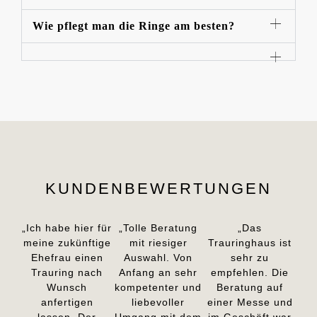
Wie pflegt man die Ringe am besten?
KUNDENBEWERTUNGEN
„Ich habe hier für
„Tolle Beratung
„Das
meine zukünftige
mit riesiger
Trauringhaus ist
Ehefrau einen
Auswahl. Von
sehr zu
Trauring nach
Anfang an sehr
empfehlen. Die
Wunsch
kompetenter und
Beratung auf
anfertigen
liebevoller
einer Messe und
lassen. Der
Umgang mit dem
im Geschäft war