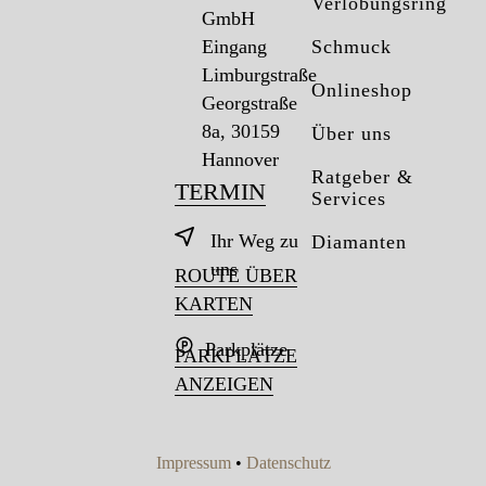
Verlobungsring
GmbH
Eingang
Schmuck
Limburgstraße
Onlineshop
Georgstraße
8a, 30159
Über uns
Hannover
Ratgeber &
TERMIN
Services
Ihr Weg zu
Diamanten
uns
ROUTE ÜBER
KARTEN
Parkplätze
PARKPLÄTZE
ANZEIGEN
Impressum
•
Datenschutz