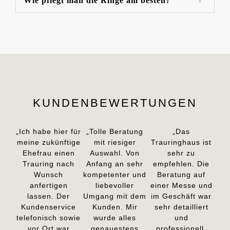
Wie pflegt man die Ringe am besten?
KUNDENBEWERTUNGEN
„Ich habe hier für
„Tolle Beratung
„Das
meine zukünftige
mit riesiger
Trauringhaus ist
Ehefrau einen
Auswahl. Von
sehr zu
Trauring nach
Anfang an sehr
empfehlen. Die
Wunsch
kompetenter und
Beratung auf
anfertigen
liebevoller
einer Messe und
lassen. Der
Umgang mit dem
im Geschäft war
Kundenservice
Kunden. Mir
sehr detailliert
telefonisch sowie
wurde alles
und
vor Ort war
genauestens
professionell.