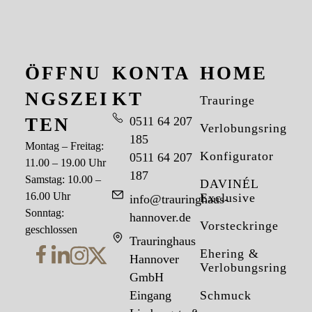
ÖFFNU
KONTA
HOME
NGSZEI
KT
Trauringe
TEN
0511 64 207
Verlobungsringe
185
Montag – Freitag:
Konfigurator
0511 64 207
11.00 – 19.00 Uhr
187
Samstag: 10.00 –
DAVINÉL
16.00 Uhr
Exclusive
info@trauringhaus-
Sonntag:
hannover.de
Vorsteckringe
geschlossen
Trauringhaus
Ehering &
Hannover
Verlobungsring
GmbH
Eingang
Schmuck