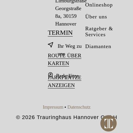
Limburgstraße
Onlineshop
Georgstraße
8a, 30159
Über uns
Hannover
Ratgeber &
TERMIN
Services
Ihr Weg zu
Diamanten
uns
ROUTE ÜBER
KARTEN
Parkplätze
PARKPLÄTZE
ANZEIGEN
Impressum
•
Datenschutz
© 2026 Trauringhaus Hannover GmbH