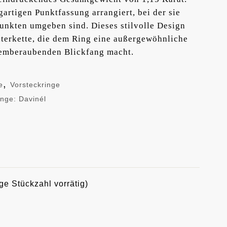
gartigen Punktfassung arrangiert, bei der sie
nkten umgeben sind. Dieses stilvolle Design
hterkette, die dem Ring eine außergewöhnliche
temberaubenden Blickfang macht.
,
e
Vorsteckringe
inge: Davinél
ge Stückzahl vorrätig)