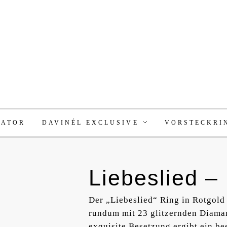
RATOR
DAVINÉL EXCLUSIVE
VORSTECKRI
Liebeslied –
Der „Liebeslied“ Ring in Rotgold 
rundum mit 23 glitzernden Diamant
exquisite Besetzung ergibt ein b