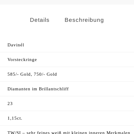
Details
Beschreibung
Davinél
Vorsteckringe
585/- Gold, 750/- Gold
Diamanten im Brillantschliff
23
1,15ct.
TW/SI – sehr feines weiß mit kleinen inneren Merkmalen