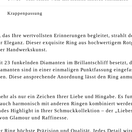
Krappenpassung
, das Ihre wertvollsten Erinnerungen begleitet, strahlt 
r Eleganz. Dieser exquisite Ring aus hochwertigem Rotg
der Handwerkskunst.
it 23 funkelnden Diamanten im Brillantschliff besetzt,
amanten sind in einer einmaligen Punktfassung eingefas
n. Diese ansprechende Anordnung lässt den Ring anmut
ehr als nur ein Zeichen Ihrer Liebe und Hingabe. Es fung
 auch harmonisch mit anderen Ringen kombiniert werden 
des Highlight in Ihrer Schmuckkollektion – der „Liebes
 von Glamour und Raffinesse.
ser Ring höchste Präzision und Qualität. Jedes Detail w