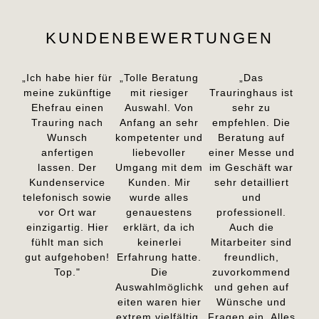
KUNDENBEWERTUNGEN
„Ich habe hier für
„Tolle Beratung
„Das
meine zukünftige
mit riesiger
Trauringhaus ist
Ehefrau einen
Auswahl. Von
sehr zu
Trauring nach
Anfang an sehr
empfehlen. Die
Wunsch
kompetenter und
Beratung auf
anfertigen
liebevoller
einer Messe und
lassen. Der
Umgang mit dem
im Geschäft war
Kundenservice
Kunden. Mir
sehr detailliert
telefonisch sowie
wurde alles
und
vor Ort war
genauestens
professionell.
einzigartig. Hier
erklärt, da ich
Auch die
fühlt man sich
keinerlei
Mitarbeiter sind
gut aufgehoben!
Erfahrung hatte.
freundlich,
Top."
Die
zuvorkommend
Auswahlmöglichk
und gehen auf
eiten waren hier
Wünsche und
extrem vielfältig,
Fragen ein. Alles