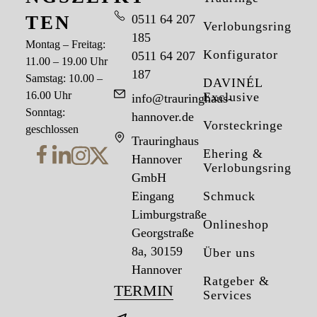
TEN
0511 64 207
Verlobungsringe
185
Montag – Freitag:
Konfigurator
0511 64 207
11.00 – 19.00 Uhr
187
Samstag: 10.00 –
DAVINÉL
16.00 Uhr
Exclusive
info@trauringhaus-
Sonntag:
hannover.de
Vorsteckringe
geschlossen
Trauringhaus
Ehering &
Hannover
Verlobungsring
GmbH
Eingang
Schmuck
Limburgstraße
Onlineshop
Georgstraße
8a, 30159
Über uns
Hannover
Ratgeber &
TERMIN
Services