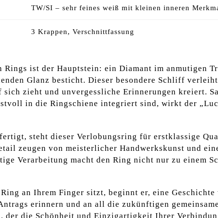
TW/SI – sehr feines weiß mit kleinen inneren Merkm
3 Krappen, Verschnittfassung
n Rings ist der Hauptstein: ein Diamant im anmutigen Tr
enden Glanz besticht. Dieser besondere Schliff verlei
uf sich zieht und unvergessliche Erinnerungen kreiert. 
stvoll in die Ringschiene integriert sind, wirkt der „Lu
ertigt, steht dieser Verlobungsring für erstklassige Qua
tail zeugen von meisterlicher Handwerkskunst und einer
ältige Verarbeitung macht den Ring nicht nur zu einem 
ing an Ihrem Finger sitzt, beginnt er, eine Geschichte
ntrags erinnern und an all die zukünftigen gemeinsam
, der die Schönheit und Einzigartigkeit Ihrer Verbindun