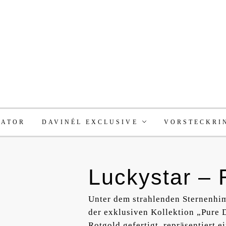
RATOR
DAVINÉL EXCLUSIVE
VORSTECKRI
Luckystar – 
Unter dem strahlenden Sternenhim
der exklusiven Kollektion „Pure 
Rotgold gefertigt, repräsentiert 