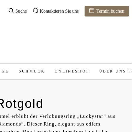
Suche
Kontaktieren Sie uns
Termin buchen
NGE
SCHMUCK
ONLINESHOP
ÜBER UNS
Rotgold
mel erblüht der Verlobungsring „Luckystar“ aus
Diamonds“. Dieser Ring, elegant aus edlem
ein wahres Meisterwerk der Juwelierskunst, das