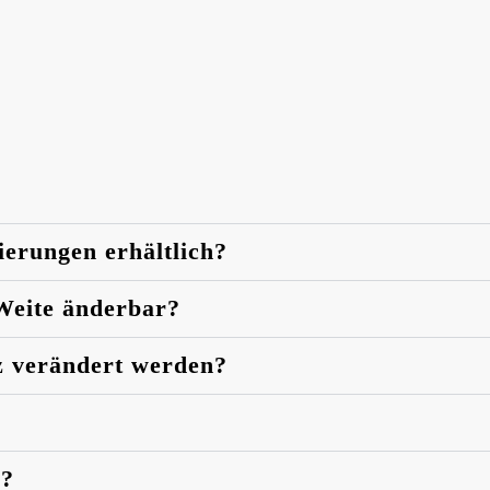
ierungen erhältlich?
 Weite änderbar?
z verändert werden?
n?