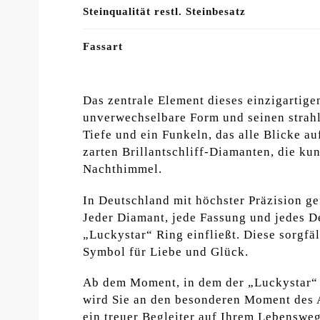
Steinqualität restl. Steinbesatz
Fassart
Das zentrale Element dieses einzigartige
unverwechselbare Form und seinen strahl
Tiefe und ein Funkeln, das alle Blicke a
zarten Brillantschliff-Diamanten, die kun
Nachthimmel.
In Deutschland mit höchster Präzision gef
Jeder Diamant, jede Fassung und jedes De
„Luckystar“ Ring einfließt. Diese sorgf
Symbol für Liebe und Glück.
Ab dem Moment, in dem der „Luckystar“ R
wird Sie an den besonderen Moment des A
ein treuer Begleiter auf Ihrem Lebensweg