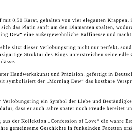
f mit 0,50 Karat, gehalten von vier eleganten Krappen, 
 sich das Platin sanft um den Diamanten spalten, wodur
ning Dew“ eine außergewöhnliche Raffinesse und macht
le sitzt dieser Verlobungsring nicht nur perfekt, sond
inzigartige Struktur des Rings unterstreichen seine edl
nlässe.
hster Handwerkskunst und Präzision, gefertigt in Deut
it symbolisiert der „Morning Dew“ das kostbare Verspr
r Verlobungsring ein Symbol der Liebe und Beständigkei
für, dass er auch Jahre später noch Freude bereitet un
aus der Kollektion „Confession of Love“ die wahre Ess
Ihre gemeinsame Geschichte in funkelnden Facetten erzä