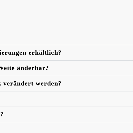
ierungen erhältlich?
 Weite änderbar?
z verändert werden?
n?