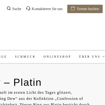
Suche
Kontaktieren Sie uns
Termin buchen
NGE
SCHMUCK
ONLINESHOP
ÜBER UNS
– Platin
nft im ersten Licht des Tages glitzert,
ing Dew“ aus der Kollektion „Confession of
chönheit. Dieser Ring aus Platin besticht durch