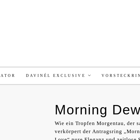
RATOR
DAVINÉL EXCLUSIVE
VORSTECKRI
Morning Dew 
Wie ein Tropfen Morgentau, der sa
verkörpert der Antragsring „Morn
Love“ pure Eleganz und zeitlose S