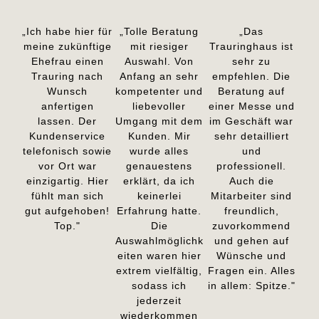
„Ich habe hier für
„Tolle Beratung
„Das
meine zukünftige
mit riesiger
Trauringhaus ist
Ehefrau einen
Auswahl. Von
sehr zu
Trauring nach
Anfang an sehr
empfehlen. Die
Wunsch
kompetenter und
Beratung auf
anfertigen
liebevoller
einer Messe und
lassen. Der
Umgang mit dem
im Geschäft war
Kundenservice
Kunden. Mir
sehr detailliert
telefonisch sowie
wurde alles
und
vor Ort war
genauestens
professionell.
einzigartig. Hier
erklärt, da ich
Auch die
fühlt man sich
keinerlei
Mitarbeiter sind
gut aufgehoben!
Erfahrung hatte.
freundlich,
Top."
Die
zuvorkommend
Auswahlmöglichk
und gehen auf
eiten waren hier
Wünsche und
extrem vielfältig,
Fragen ein. Alles
sodass ich
in allem: Spitze."
jederzeit
wiederkommen