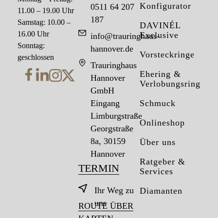
Konfigurator
0511 64 207
11.00 – 19.00 Uhr
187
Samstag: 10.00 –
DAVINÉL
16.00 Uhr
Exclusive
info@trauringhaus-
Sonntag:
hannover.de
Vorsteckringe
geschlossen
Trauringhaus
Ehering &
Hannover
Verlobungsring
GmbH
Eingang
Schmuck
Limburgstraße
Onlineshop
Georgstraße
8a, 30159
Über uns
Hannover
Ratgeber &
TERMIN
Services
Ihr Weg zu
Diamanten
uns
ROUTE ÜBER