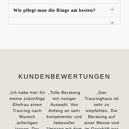
Wie pflegt man die Ringe am besten?
KUNDENBEWERTUNGEN
„Ich habe hier für
„Tolle Beratung
„Das
meine zukünftige
mit riesiger
Trauringhaus ist
Ehefrau einen
Auswahl. Von
sehr zu
Trauring nach
Anfang an sehr
empfehlen. Die
Wunsch
kompetenter und
Beratung auf
anfertigen
liebevoller
einer Messe und
lassen. Der
Umgang mit dem
im Geschäft war