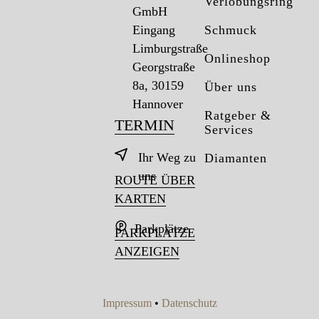
Verlobungsring
GmbH
Eingang
Schmuck
Limburgstraße
Onlineshop
Georgstraße
8a, 30159
Über uns
Hannover
Ratgeber &
TERMIN
Services
Ihr Weg zu
Diamanten
uns
ROUTE ÜBER
KARTEN
Parkplätze
PARKPLÄTZE
ANZEIGEN
Impressum
•
Datenschutz