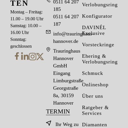
TEN
0511 64 207
Verlobungsringe
185
Montag – Freitag:
Konfigurator
0511 64 207
11.00 – 19.00 Uhr
187
Samstag: 10.00 –
DAVINÉL
16.00 Uhr
Exclusive
info@trauringhaus-
Sonntag:
hannover.de
Vorsteckringe
geschlossen
Trauringhaus
Ehering &
Hannover
Verlobungsring
GmbH
Eingang
Schmuck
Limburgstraße
Onlineshop
Georgstraße
8a, 30159
Über uns
Hannover
Ratgeber &
TERMIN
Services
Ihr Weg zu
Diamanten