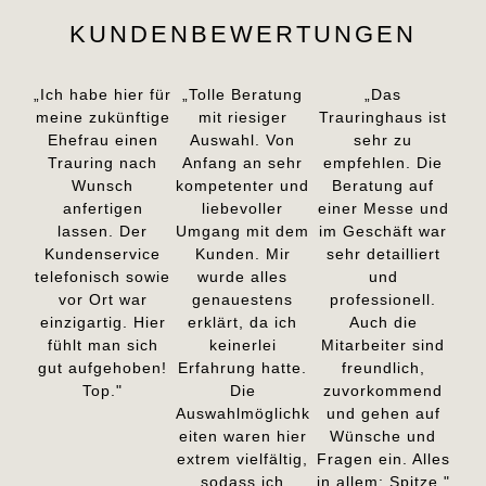
KUNDENBEWERTUNGEN
„Ich habe hier für
„Tolle Beratung
„Das
meine zukünftige
mit riesiger
Trauringhaus ist
Ehefrau einen
Auswahl. Von
sehr zu
Trauring nach
Anfang an sehr
empfehlen. Die
Wunsch
kompetenter und
Beratung auf
anfertigen
liebevoller
einer Messe und
lassen. Der
Umgang mit dem
im Geschäft war
Kundenservice
Kunden. Mir
sehr detailliert
telefonisch sowie
wurde alles
und
vor Ort war
genauestens
professionell.
einzigartig. Hier
erklärt, da ich
Auch die
fühlt man sich
keinerlei
Mitarbeiter sind
gut aufgehoben!
Erfahrung hatte.
freundlich,
Top."
Die
zuvorkommend
Auswahlmöglichk
und gehen auf
eiten waren hier
Wünsche und
extrem vielfältig,
Fragen ein. Alles
sodass ich
in allem: Spitze."