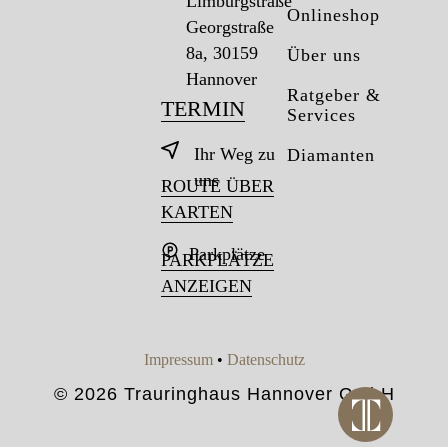
Limburgstraße
Onlineshop
Georgstraße
8a, 30159
Über uns
Hannover
Ratgeber &
TERMIN
Services
Ihr Weg zu
Diamanten
uns
ROUTE ÜBER
KARTEN
Parkplätze
PARKPLÄTZE
ANZEIGEN
Impressum
•
Datenschutz
© 2026 Trauringhaus Hannover GmbH