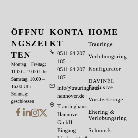
ÖFFNU
KONTA
HOME
NGSZEI
KT
Trauringe
TEN
0511 64 207
Verlobungsringe
185
Montag – Freitag:
Konfigurator
0511 64 207
11.00 – 19.00 Uhr
187
Samstag: 10.00 –
DAVINÉL
16.00 Uhr
Exclusive
info@trauringhaus-
Sonntag:
hannover.de
Vorsteckringe
geschlossen
Trauringhaus
Ehering &
Hannover
Verlobungsring
GmbH
Eingang
Schmuck