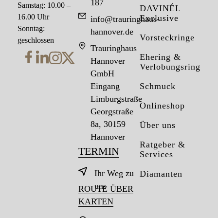
187
Samstag: 10.00 –
DAVINÉL
16.00 Uhr
Exclusive
info@trauringhaus-
Sonntag:
hannover.de
Vorsteckringe
geschlossen
Trauringhaus
Ehering &
Hannover
Verlobungsring
GmbH
Eingang
Schmuck
Limburgstraße
Onlineshop
Georgstraße
8a, 30159
Über uns
Hannover
Ratgeber &
TERMIN
Services
Ihr Weg zu
Diamanten
uns
ROUTE ÜBER
KARTEN