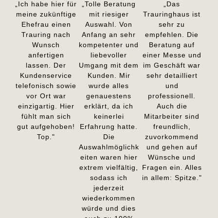
„Ich habe hier für
„Tolle Beratung
„Das
meine zukünftige
mit riesiger
Trauringhaus ist
Ehefrau einen
Auswahl. Von
sehr zu
Trauring nach
Anfang an sehr
empfehlen. Die
Wunsch
kompetenter und
Beratung auf
anfertigen
liebevoller
einer Messe und
lassen. Der
Umgang mit dem
im Geschäft war
Kundenservice
Kunden. Mir
sehr detailliert
telefonisch sowie
wurde alles
und
vor Ort war
genauestens
professionell.
einzigartig. Hier
erklärt, da ich
Auch die
fühlt man sich
keinerlei
Mitarbeiter sind
gut aufgehoben!
Erfahrung hatte.
freundlich,
Top."
Die
zuvorkommend
Auswahlmöglichk
und gehen auf
eiten waren hier
Wünsche und
extrem vielfältig,
Fragen ein. Alles
sodass ich
in allem: Spitze."
jederzeit
wiederkommen
würde und dies