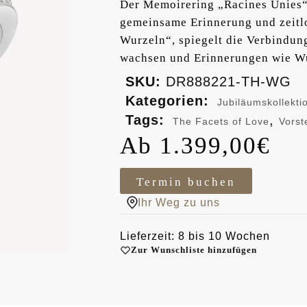
Der Memoirering „Racines Unies“ 
gemeinsame Erinnerung und zeitlo
Wurzeln“, spiegelt die Verbindu
wachsen und Erinnerungen wie Wu
SKU:
DR888221-TH-WG
Kategorien:
Jubiläumskollekti
Tags:
,
The Facets of Love
Vorst
1.399,00
€
Termin buchen
Ihr Weg zu uns
Lieferzeit: 8 bis 10 Wochen
Zur Wunschliste hinzufügen