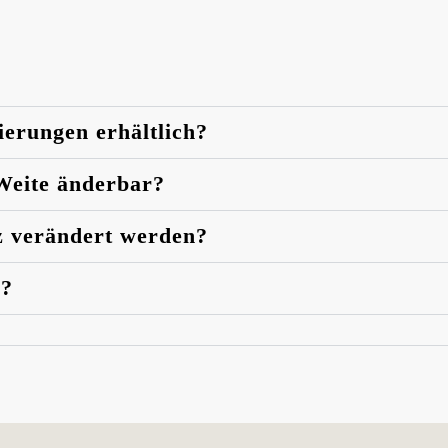
ierungen erhältlich?
 Weite änderbar?
z verändert werden?
n?