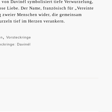
von Davinél symbolisiert tiefe Verwurzelung,
se Liebe. Der Name, französisch für „Vereinte
ng zweier Menschen wider, die gemeinsam
rzeln tief im Herzen verankern.
,
on
Vorsteckringe
eckringe: Davinél