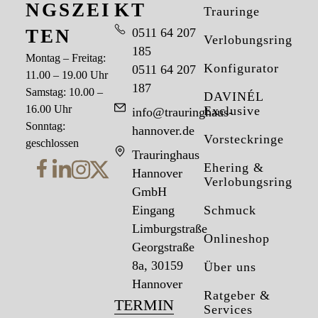
NGSZEI
KT
Trauringe
TEN
0511 64 207
Verlobungsringe
185
Montag – Freitag:
Konfigurator
0511 64 207
11.00 – 19.00 Uhr
187
Samstag: 10.00 –
DAVINÉL
16.00 Uhr
Exclusive
info@trauringhaus-
Sonntag:
hannover.de
Vorsteckringe
geschlossen
Trauringhaus
Ehering &
Hannover
Verlobungsring
GmbH
Eingang
Schmuck
Limburgstraße
Onlineshop
Georgstraße
8a, 30159
Über uns
Hannover
Ratgeber &
TERMIN
Services