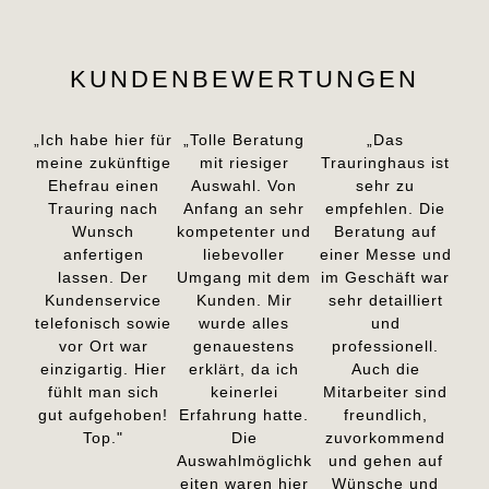
KUNDENBEWERTUNGEN
„Ich habe hier für
„Tolle Beratung
„Das
meine zukünftige
mit riesiger
Trauringhaus ist
Ehefrau einen
Auswahl. Von
sehr zu
Trauring nach
Anfang an sehr
empfehlen. Die
Wunsch
kompetenter und
Beratung auf
anfertigen
liebevoller
einer Messe und
lassen. Der
Umgang mit dem
im Geschäft war
Kundenservice
Kunden. Mir
sehr detailliert
telefonisch sowie
wurde alles
und
vor Ort war
genauestens
professionell.
einzigartig. Hier
erklärt, da ich
Auch die
fühlt man sich
keinerlei
Mitarbeiter sind
gut aufgehoben!
Erfahrung hatte.
freundlich,
Top."
Die
zuvorkommend
Auswahlmöglichk
und gehen auf
eiten waren hier
Wünsche und