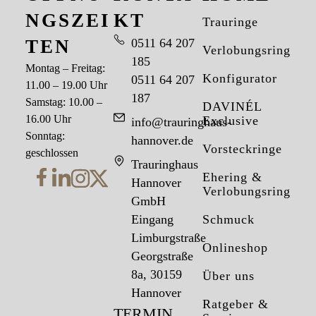
NGSZEI
KT
Trauringe
TEN
0511 64 207
Verlobungsringe
185
Montag – Freitag:
Konfigurator
0511 64 207
11.00 – 19.00 Uhr
187
Samstag: 10.00 –
DAVINÉL
16.00 Uhr
Exclusive
info@trauringhaus-
Sonntag:
hannover.de
Vorsteckringe
geschlossen
Trauringhaus
Ehering &
Hannover
Verlobungsring
GmbH
Eingang
Schmuck
Limburgstraße
Onlineshop
Georgstraße
8a, 30159
Über uns
Hannover
Ratgeber &
TERMIN