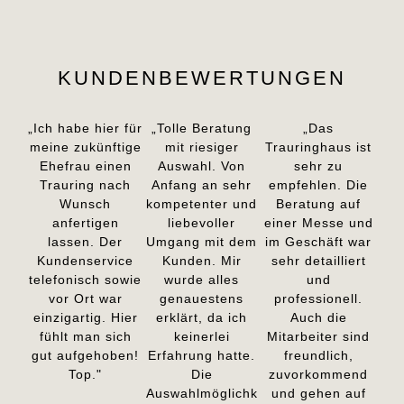
KUNDENBEWERTUNGEN
„Ich habe hier für
„Tolle Beratung
„Das
meine zukünftige
mit riesiger
Trauringhaus ist
Ehefrau einen
Auswahl. Von
sehr zu
Trauring nach
Anfang an sehr
empfehlen. Die
Wunsch
kompetenter und
Beratung auf
anfertigen
liebevoller
einer Messe und
lassen. Der
Umgang mit dem
im Geschäft war
Kundenservice
Kunden. Mir
sehr detailliert
telefonisch sowie
wurde alles
und
vor Ort war
genauestens
professionell.
einzigartig. Hier
erklärt, da ich
Auch die
fühlt man sich
keinerlei
Mitarbeiter sind
gut aufgehoben!
Erfahrung hatte.
freundlich,
Top."
Die
zuvorkommend
Auswahlmöglichk
und gehen auf