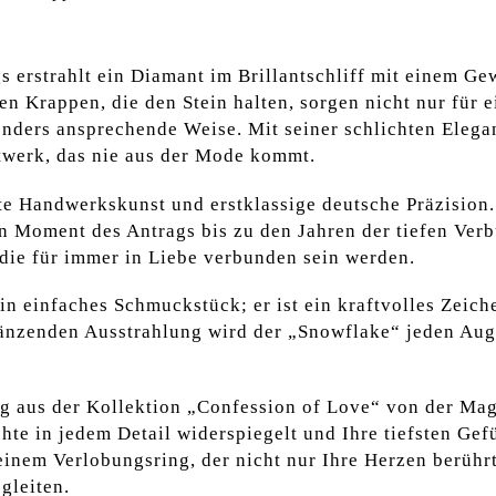
 erstrahlt ein Diamant im Brillantschliff mit einem Gew
nen Krappen, die den Stein halten, sorgen nicht nur für
nders ansprechende Weise. Mit seiner schlichten Elegan
twerk, das nie aus der Mode kommt.
ste Handwerkskunst und erstklassige deutsche Präzision.
n Moment des Antrags bis zu den Jahren der tiefen Ver
 die für immer in Liebe verbunden sein werden.
ein einfaches Schmuckstück; er ist ein kraftvolles Zeic
länzenden Ausstrahlung wird der „Snowflake“ jeden Aug
g aus der Kollektion „Confession of Love“ von der Mag
chte in jedem Detail widerspiegelt und Ihre tiefsten Ge
 einem Verlobungsring, der nicht nur Ihre Herzen berühr
gleiten.