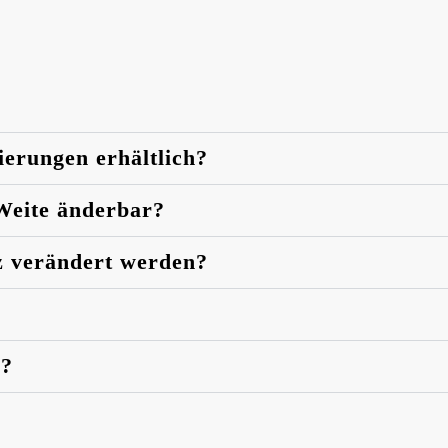
ierungen erhältlich?
 Weite änderbar?
z verändert werden?
n?