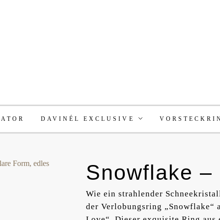
RATOR
DAVINÉL EXCLUSIVE
VORSTECKRI
Snowflake – 
Wie ein strahlender Schneekristall
der Verlobungsring „Snowflake“ a
Love“. Dieser exquisite Ring aus e