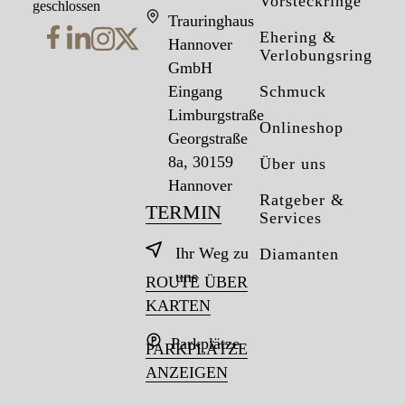
Vorsteckringe
geschlossen
Trauringhaus
Ehering &
Hannover
Verlobungsring
GmbH
Eingang
Schmuck
Limburgstraße
Onlineshop
Georgstraße
8a, 30159
Über uns
Hannover
Ratgeber &
TERMIN
Services
Ihr Weg zu
Diamanten
uns
ROUTE ÜBER
KARTEN
Parkplätze
PARKPLÄTZE
ANZEIGEN