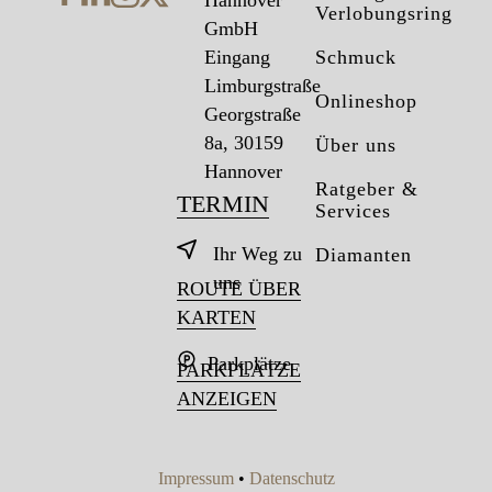
Verlobungsring
GmbH
Eingang
Schmuck
Limburgstraße
Onlineshop
Georgstraße
8a, 30159
Über uns
Hannover
Ratgeber &
TERMIN
Services
Ihr Weg zu
Diamanten
uns
ROUTE ÜBER
KARTEN
Parkplätze
PARKPLÄTZE
ANZEIGEN
Impressum
•
Datenschutz