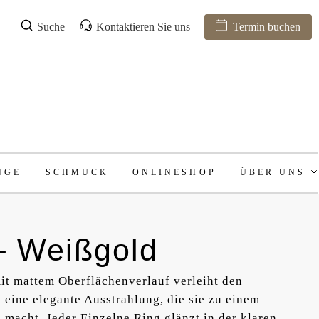
Suche
Kontaktieren Sie uns
Termin buchen
NGE
SCHMUCK
ONLINESHOP
ÜBER UNS
– Weißgold
t mattem Oberflächenverlauf verleiht den
eine elegante Ausstrahlung, die sie zu einem
acht. Jeder Einzelne Ring glänzt in der klaren