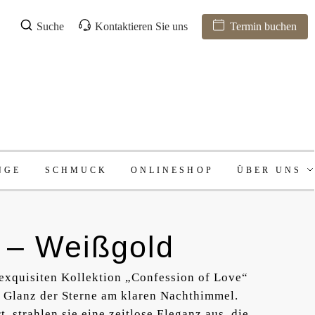
Suche
Kontaktieren Sie uns
Termin buchen
NGE
SCHMUCK
ONLINESHOP
ÜBER UNS
 – Weißgold
 exquisiten Kollektion „Confession of Love“
 Glanz der Sterne am klaren Nachthimmel.
, strahlen sie eine zeitlose Eleganz aus, die