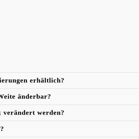
ierungen erhältlich?
 Weite änderbar?
z verändert werden?
n?