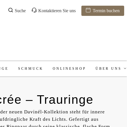
Suche
Kontaktieren Sie uns
Termin buchen
NGE
SCHMUCK
ONLINESHOP
ÜBER UNS
rée – Trauringe
der neuen Davinél-Kollektion steht für innere
aufdringliche Kraft des Lichts. Gefertigt aus
es Ringpaar durch seine klassische, flache Form