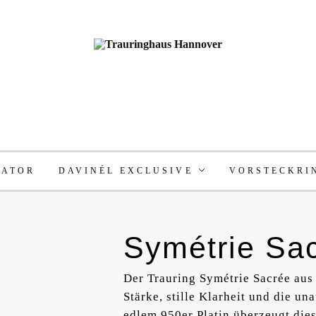
RATOR
DAVINÉL EXCLUSIVE
VORSTECKRI
Symétrie Sac
Der Trauring Symétrie Sacrée aus 
Stärke, stille Klarheit und die un
edlem 950er Platin überzeugt dies