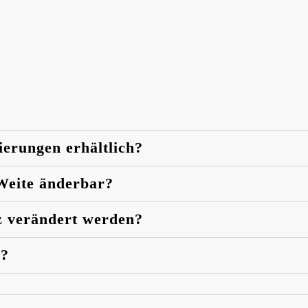
ierungen erhältlich?
 Weite änderbar?
z verändert werden?
n?