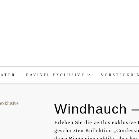
RATOR
DAVINÉL EXCLUSIVE
VORSTECKRI
Windhauch – 
Erleben Sie die zeitlos exklusiv
geschätzten Kollektion „Confessio
diese Ringe eine subtile, aber he