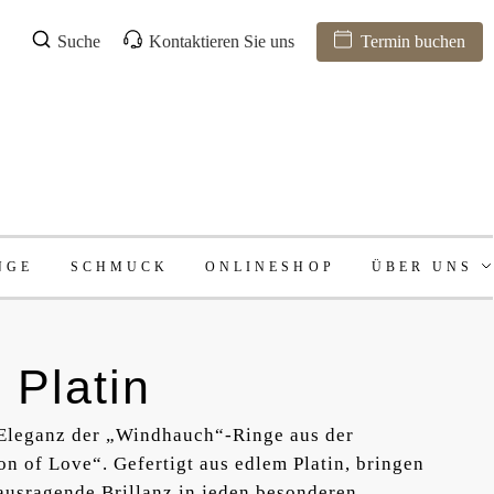
Suche
Kontaktieren Sie uns
Termin buchen
NGE
SCHMUCK
ONLINESHOP
ÜBER UNS
Platin
e Eleganz der „Windhauch“-Ringe aus der
n of Love“. Gefertigt aus edlem Platin, bringen
rausragende Brillanz in jeden besonderen