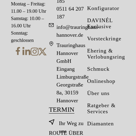
185
Montag – Freitag:
Konfigurator
0511 64 207
11.00 – 19.00 Uhr
187
Samstag: 10.00 –
DAVINÉL
16.00 Uhr
Exclusive
info@trauringhaus-
Sonntag:
hannover.de
Vorsteckringe
geschlossen
Trauringhaus
Ehering &
Hannover
Verlobungsring
GmbH
Eingang
Schmuck
Limburgstraße
Onlineshop
Georgstraße
8a, 30159
Über uns
Hannover
Ratgeber &
TERMIN
Services
Ihr Weg zu
Diamanten
uns
ROUTE ÜBER