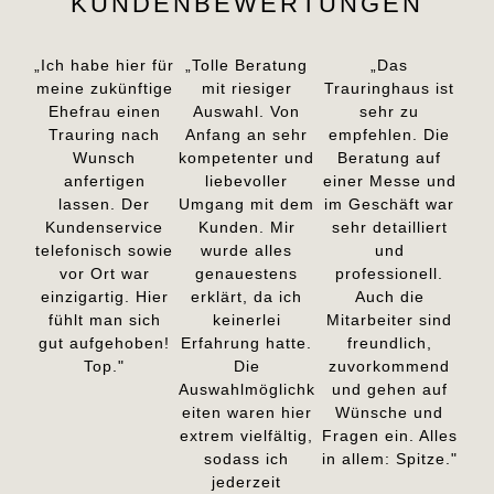
KUNDENBEWERTUNGEN
„Ich habe hier für
„Tolle Beratung
„Das
meine zukünftige
mit riesiger
Trauringhaus ist
Ehefrau einen
Auswahl. Von
sehr zu
Trauring nach
Anfang an sehr
empfehlen. Die
Wunsch
kompetenter und
Beratung auf
anfertigen
liebevoller
einer Messe und
lassen. Der
Umgang mit dem
im Geschäft war
Kundenservice
Kunden. Mir
sehr detailliert
telefonisch sowie
wurde alles
und
vor Ort war
genauestens
professionell.
einzigartig. Hier
erklärt, da ich
Auch die
fühlt man sich
keinerlei
Mitarbeiter sind
gut aufgehoben!
Erfahrung hatte.
freundlich,
Top."
Die
zuvorkommend
Auswahlmöglichk
und gehen auf
eiten waren hier
Wünsche und
extrem vielfältig,
Fragen ein. Alles
sodass ich
in allem: Spitze."
jederzeit