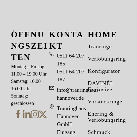
ÖFFNU
KONTA
HOME
NGSZEI
KT
Trauringe
TEN
0511 64 207
Verlobungsringe
185
Montag – Freitag:
Konfigurator
0511 64 207
11.00 – 19.00 Uhr
187
Samstag: 10.00 –
DAVINÉL
16.00 Uhr
Exclusive
info@trauringhaus-
Sonntag:
hannover.de
Vorsteckringe
geschlossen
Trauringhaus
Ehering &
Hannover
Verlobungsring
GmbH
Eingang
Schmuck