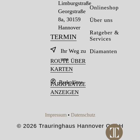
Limburgstraße
Onlineshop
Georgstraße
8a, 30159
Über uns
Hannover
Ratgeber &
TERMIN
Services
Ihr Weg zu
Diamanten
uns
ROUTE ÜBER
KARTEN
Parkplätze
PARKPLÄTZE
ANZEIGEN
Impressum
•
Datenschutz
© 2026 Trauringhaus Hannover GmbH