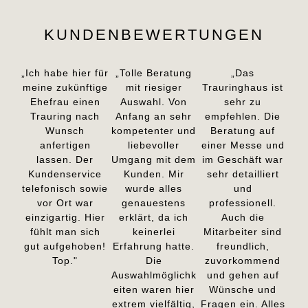
KUNDENBEWERTUNGEN
„Ich habe hier für
„Tolle Beratung
„Das
meine zukünftige
mit riesiger
Trauringhaus ist
Ehefrau einen
Auswahl. Von
sehr zu
Trauring nach
Anfang an sehr
empfehlen. Die
Wunsch
kompetenter und
Beratung auf
anfertigen
liebevoller
einer Messe und
lassen. Der
Umgang mit dem
im Geschäft war
Kundenservice
Kunden. Mir
sehr detailliert
telefonisch sowie
wurde alles
und
vor Ort war
genauestens
professionell.
einzigartig. Hier
erklärt, da ich
Auch die
fühlt man sich
keinerlei
Mitarbeiter sind
gut aufgehoben!
Erfahrung hatte.
freundlich,
Top."
Die
zuvorkommend
Auswahlmöglichk
und gehen auf
eiten waren hier
Wünsche und
extrem vielfältig,
Fragen ein. Alles