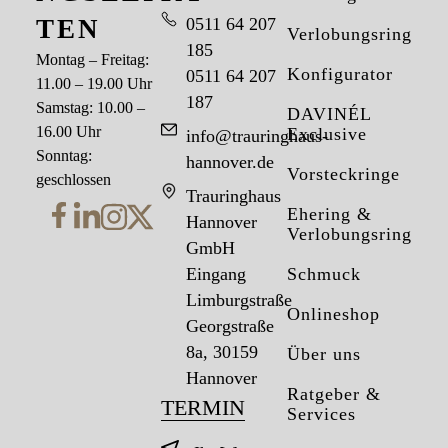
TEN
0511 64 207
Verlobungsringe
185
Montag – Freitag:
Konfigurator
0511 64 207
11.00 – 19.00 Uhr
187
Samstag: 10.00 –
DAVINÉL
16.00 Uhr
Exclusive
info@trauringhaus-
Sonntag:
hannover.de
Vorsteckringe
geschlossen
Trauringhaus
Ehering &
Hannover
Verlobungsring
GmbH
Eingang
Schmuck
Limburgstraße
Onlineshop
Georgstraße
8a, 30159
Über uns
Hannover
Ratgeber &
TERMIN
Services