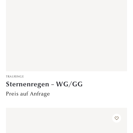
JUBILÄUMSKOLLEKTION
,
VORSTECKRINGE
Lumière Éternelle – Memoire
1.499,00
€