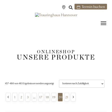
Termin buchen
ONLINESHOP
UNSERE PRODUKTE
457–480 von 483 Ergebnissen werden angezeigt
1
2
3
…
17
18
19
20
21