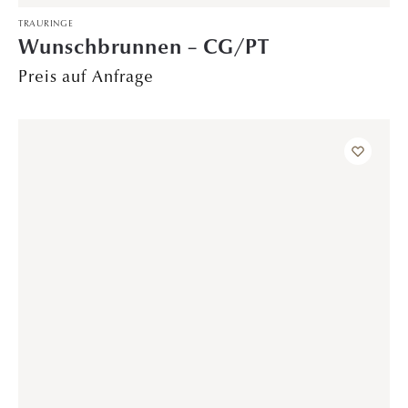
DAVINÉL EXCLUSIVE
,
VERLOBUNGSRINGE
Soulshine – Rotgold
1.699,00
€