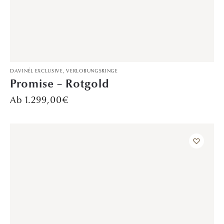
TRAURINGE
Diamanthimmel – WG/GG
2.199,00
€