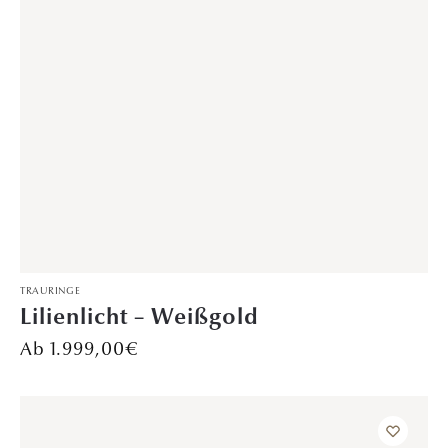
1.999,00
€
DAVINÉL EXCLUSIVE
,
VERLOBUNGSRINGE
Aria – Platin
Preis auf Anfrage
VERLOBUNGSRINGE
Glanzzeit – Rotgold
1.899,00
€