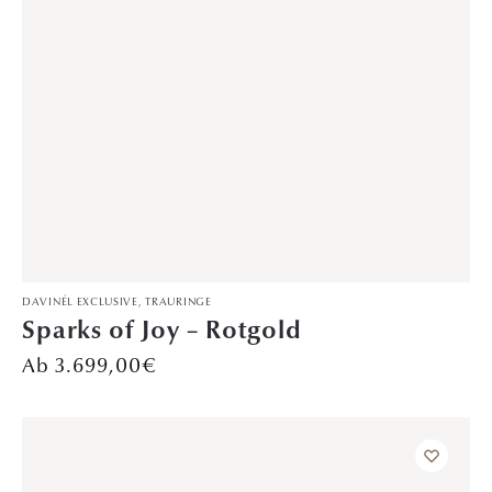
1
2
3
…
17
18
19
20
21
ÖFFNU
KONTAK
HOME
NGSZEI
T
Trauringe
0511 64 207
TEN
Verlobungsringe
185
Montag – Freitag:
Konfigurator
0511 64 207