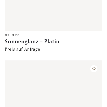
1–24 von 56 Ergebnissen werden angezeigt
1
2
3
ÖFFNU
KONTA
HOME
NGSZEI
KT
Trauringe
TEN
0511 64 207
Verlobungsringe