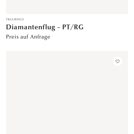
TRAURINGE
Sommerregen – WG/RoG
2.499,00
€