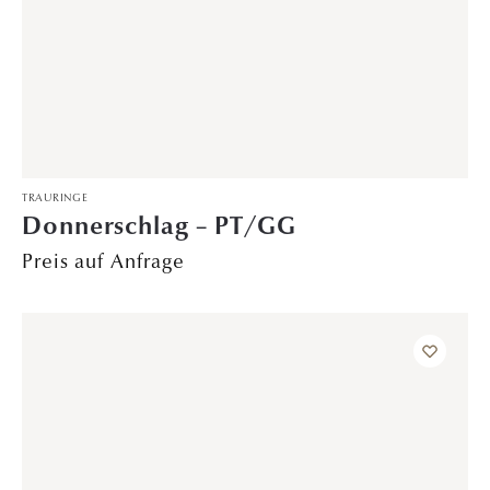
TRAURINGE
Meeresglanz – PT/RoG