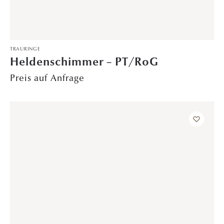
TRAURINGE
Naturglanz – WG/GG
1.699,00
€