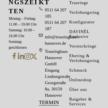
NGSZEI
KT
Trauringe
TEN
0511 64 207
Verlobungsringe
185
Montag – Freitag:
Konfigurator
0511 64 207
11.00 – 19.00 Uhr
187
Samstag: 10.00 –
DAVINÉL
16.00 Uhr
Exclusive
info@trauringhaus-
Sonntag:
hannover.de
Vorsteckringe
geschlossen
Trauringhaus
Ehering &
Hannover
Verlobungsring
GmbH
Eingang
Schmuck
Limburgstraße
Onlineshop
Georgstraße
8a, 30159
Über uns
Hannover
Ratgeber &
TERMIN
Services