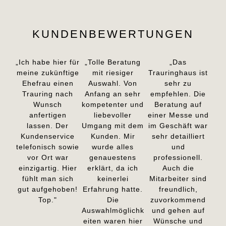
KUNDENBEWERTUNGEN
„Ich habe hier für
„Tolle Beratung
„Das
meine zukünftige
mit riesiger
Trauringhaus ist
Ehefrau einen
Auswahl. Von
sehr zu
Trauring nach
Anfang an sehr
empfehlen. Die
Wunsch
kompetenter und
Beratung auf
anfertigen
liebevoller
einer Messe und
lassen. Der
Umgang mit dem
im Geschäft war
Kundenservice
Kunden. Mir
sehr detailliert
telefonisch sowie
wurde alles
und
vor Ort war
genauestens
professionell.
einzigartig. Hier
erklärt, da ich
Auch die
fühlt man sich
keinerlei
Mitarbeiter sind
gut aufgehoben!
Erfahrung hatte.
freundlich,
Top."
Die
zuvorkommend
Auswahlmöglichk
und gehen auf
eiten waren hier
Wünsche und