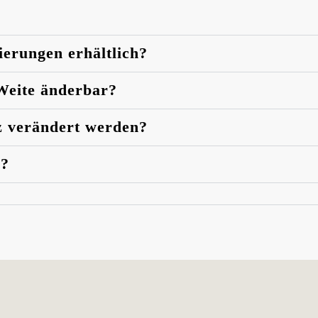
ierungen erhältlich?
 Weite änderbar?
z verändert werden?
n?