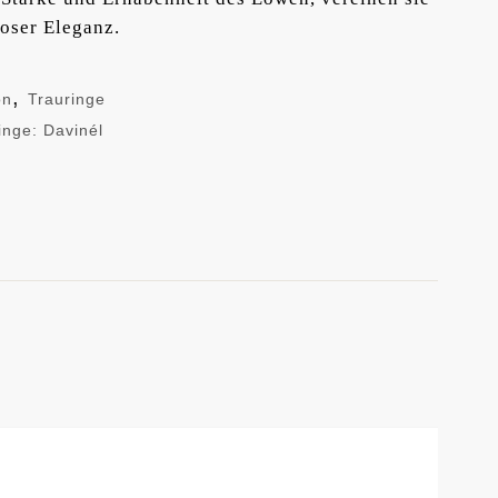
oser Eleganz.
,
on
Trauringe
inge: Davinél