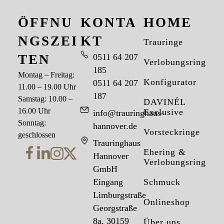
ÖFFNU
KONTA
HOME
NGSZEI
KT
Trauringe
TEN
0511 64 207
Verlobungsringe
185
Montag – Freitag:
Konfigurator
0511 64 207
11.00 – 19.00 Uhr
187
Samstag: 10.00 –
DAVINÉL
16.00 Uhr
Exclusive
info@trauringhaus-
Sonntag:
hannover.de
Vorsteckringe
geschlossen
Trauringhaus
Ehering &
Hannover
Verlobungsring
GmbH
Eingang
Schmuck
Limburgstraße
Onlineshop
Georgstraße
8a, 30159
Über uns