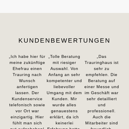
KUNDENBEWERTUNGEN
„Ich habe hier für
„Tolle Beratung
„Das
meine zukünftige
mit riesiger
Trauringhaus ist
Ehefrau einen
Auswahl. Von
sehr zu
Trauring nach
Anfang an sehr
empfehlen. Die
Wunsch
kompetenter und
Beratung auf
anfertigen
liebevoller
einer Messe und
lassen. Der
Umgang mit dem
im Geschäft war
Kundenservice
Kunden. Mir
sehr detailliert
telefonisch sowie
wurde alles
und
vor Ort war
genauestens
professionell.
einzigartig. Hier
erklärt, da ich
Auch die
fühlt man sich
keinerlei
Mitarbeiter sind
gut aufgehoben!
Erfahrung hatte.
freundlich,