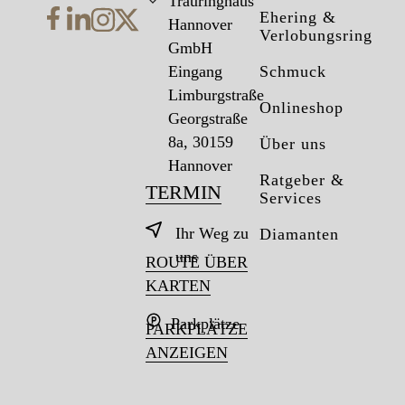
Trauringhaus
Ehering &
Hannover
Verlobungsring
GmbH
Eingang
Schmuck
Limburgstraße
Onlineshop
Georgstraße
8a, 30159
Über uns
Hannover
Ratgeber &
TERMIN
Services
Ihr Weg zu
Diamanten
uns
ROUTE ÜBER
KARTEN
Parkplätze
PARKPLÄTZE
ANZEIGEN