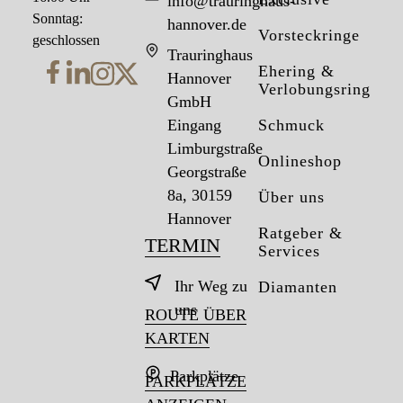
info@trauringhaus-
Sonntag:
hannover.de
Vorsteckringe
geschlossen
Trauringhaus
Ehering &
Hannover
Verlobungsring
GmbH
Eingang
Schmuck
Limburgstraße
Onlineshop
Georgstraße
8a, 30159
Über uns
Hannover
Ratgeber &
TERMIN
Services
Ihr Weg zu
Diamanten
uns
ROUTE ÜBER
KARTEN
Parkplätze
PARKPLÄTZE