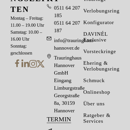
TEN
0511 64 207
Verlobungsringe
185
Montag – Freitag:
Konfigurator
0511 64 207
11.00 – 19.00 Uhr
187
Samstag: 10.00 –
DAVINÉL
16.00 Uhr
Exclusive
info@trauringhaus-
Sonntag:
hannover.de
Vorsteckringe
geschlossen
Trauringhaus
Ehering &
Hannover
Verlobungsring
GmbH
Eingang
Schmuck
Limburgstraße
Onlineshop
Georgstraße
8a, 30159
Über uns
Hannover
Ratgeber &
TERMIN
Services