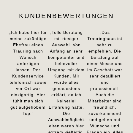
KUNDENBEWERTUNGEN
„Ich habe hier für
„Tolle Beratung
„Das
meine zukünftige
mit riesiger
Trauringhaus ist
Ehefrau einen
Auswahl. Von
sehr zu
Trauring nach
Anfang an sehr
empfehlen. Die
Wunsch
kompetenter und
Beratung auf
anfertigen
liebevoller
einer Messe und
lassen. Der
Umgang mit dem
im Geschäft war
Kundenservice
Kunden. Mir
sehr detailliert
telefonisch sowie
wurde alles
und
vor Ort war
genauestens
professionell.
einzigartig. Hier
erklärt, da ich
Auch die
fühlt man sich
keinerlei
Mitarbeiter sind
gut aufgehoben!
Erfahrung hatte.
freundlich,
Top."
Die
zuvorkommend
Auswahlmöglichk
und gehen auf
eiten waren hier
Wünsche und
extrem vielfältig,
Fragen ein. Alles