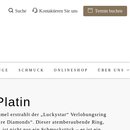
Suche
Kontaktieren Sie uns
Termin buchen
NGE
SCHMUCK
ONLINESHOP
ÜBER UNS
Platin
el erstrahlt der „Luckystar“ Verlobungsring
ure Diamonds“. Dieser atemberaubende Ring,
 ist nicht nur ein Schmuckstück – er ist ein