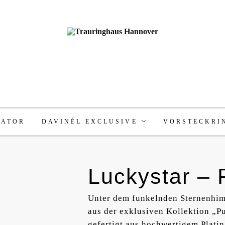
RATOR
DAVINÉL EXCLUSIVE
VORSTECKRI
Luckystar – 
Unter dem funkelnden Sternenhimm
aus der exklusiven Kollektion „P
gefertigt aus hochwertigem Platin,