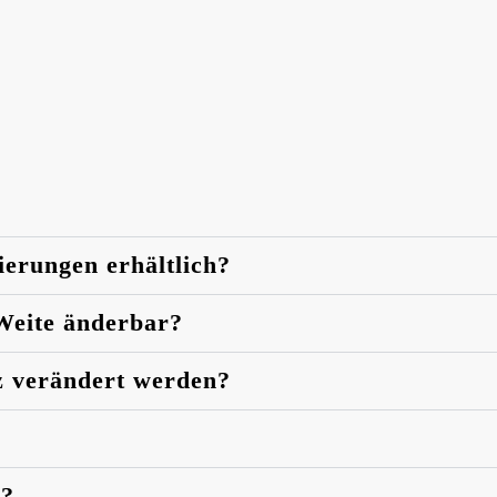
ierungen erhältlich?
 Weite änderbar?
z verändert werden?
n?