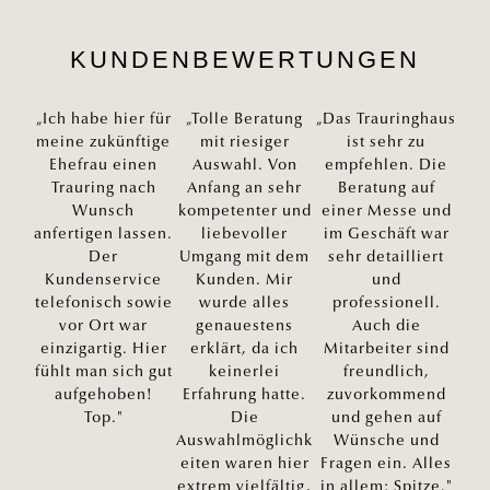
KUNDENBEWERTUNGEN
„Ich habe hier für
„Tolle Beratung
„Das Trauringhaus
meine zukünftige
mit riesiger
ist sehr zu
Ehefrau einen
Auswahl. Von
empfehlen. Die
Trauring nach
Anfang an sehr
Beratung auf
Wunsch
kompetenter und
einer Messe und
anfertigen lassen.
liebevoller
im Geschäft war
Der
Umgang mit dem
sehr detailliert
Kundenservice
Kunden. Mir
und
telefonisch sowie
wurde alles
professionell.
vor Ort war
genauestens
Auch die
einzigartig. Hier
erklärt, da ich
Mitarbeiter sind
fühlt man sich gut
keinerlei
freundlich,
aufgehoben!
Erfahrung hatte.
zuvorkommend
Top."
Die
und gehen auf
Auswahlmöglichk
Wünsche und
eiten waren hier
Fragen ein. Alles
extrem vielfältig,
in allem: Spitze."