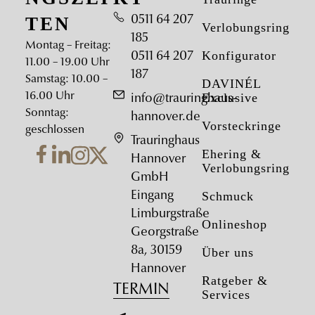
TEN
0511 64 207
Verlobungsringe
185
Montag – Freitag:
Konfigurator
0511 64 207
11.00 – 19.00 Uhr
187
Samstag: 10.00 –
DAVINÉL
16.00 Uhr
Exclusive
info@trauringhaus-
Sonntag:
hannover.de
Vorsteckringe
geschlossen
Trauringhaus
Ehering &
Hannover
Verlobungsring
GmbH
Schmuck
Eingang
Limburgstraße
Onlineshop
Georgstraße
8a, 30159
Über uns
Hannover
Ratgeber &
TERMIN
Services